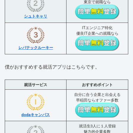
東京で就職なら
シュトキャリ
ITエンジニア特化
優良IT企業への就職なら
レバテックルーキー
僕がおすすめする就活アプリはこちらです。
就活サービス
おすすめポイント
自分に合う企業と出会える
早稲田ならオファー多数
dodaキャンパス
就活生3人に１人登録
魅力的企業多数